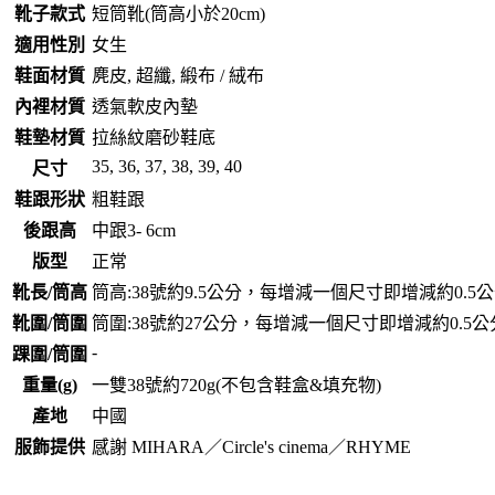
靴子款式
短筒靴(筒高小於20cm)
適用性別
女生
鞋面材質
麂皮, 超纖, 緞布 / 絨布
內裡材質
透氣軟皮內墊
鞋墊材質
拉絲紋磨砂鞋底
35, 36, 37, 38, 39, 40
尺寸
鞋跟形狀
粗鞋跟
後跟高
中跟3- 6cm
版型
正常
靴長/筒高
筒高:38號約9.5公分，每增減一個尺寸即增減約0.5
靴圍/筒圍
筒圍:38號約27公分，每增減一個尺寸即增減約0.5公
-
踝圍/筒圍
重量(g)
一雙38號約720g(不包含鞋盒&填充物)
產地
中國
服飾提供
感謝 MIHARA／Circle's cinema／RHYME