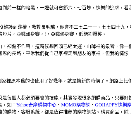
復到前一樣的暗黑，一邊就可省節六、七百塊，快樂的追求，看
雞是沒維護到雞權，救救長毛驢，你會不三七二十一、七七四十九
路短片，亞職熱身賽，!，亞職熱身賽，低能卻爆笑。
山，卻偏不作聲，這時候想回頭已經太遲，山罅裡的泉響，像一
無恩的長路，平常我們從自己家裡走到朋友的家裡，但我的情愫
到家裡原本舊的也使用了好幾年，該是換新的時候了。網路上比價比
說是每個人都必須要會的技能，其實發現很多網購商品，只要好
高，如：
Yahoo奇摩購物中心
、
MOMO購物網
、
GOHAPPY快樂
整的購物、客服系統，都是值得推薦的購物網站。購買商品，除