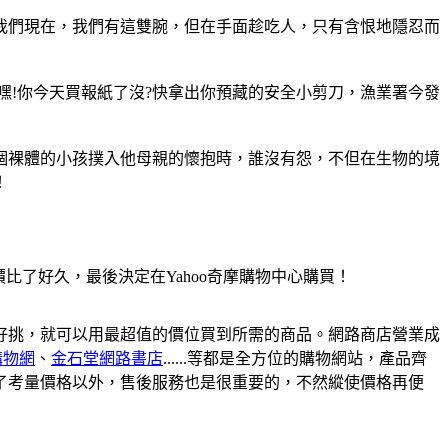
我們現在，我們有這雙腕，但在手面趁吃人，只有含恨地隱忍而
，嘿!你今天買報紙了沒?快拿出你預藏的安全小剪刀，漁業署今發
個裸體的小孩撲入他母親的懷抱時，誰沒有怨，不但在生物的境
！
了好久，最後決定在Yahoo奇摩購物中心購買！
好挑，就可以用最超值的價位買到所需的商品。網路商店營業成
購物網
、
金石堂網路書店
......等都是全方位的購物網站，產品齊
了考量價格以外，售後服務也是很重要的，不然縱使價格再便