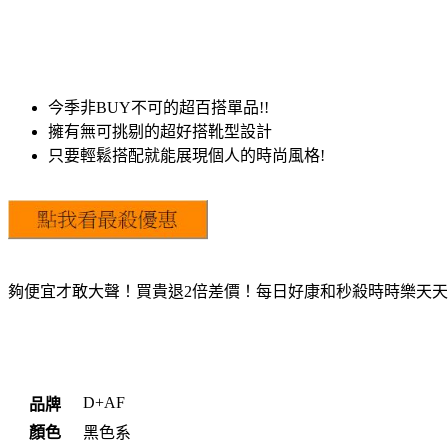
今季非BUY不可的超百搭單品!!
擁有無可挑剔的超好搭靴型設計
只要輕鬆搭配就能展現個人的時尚風格!
夠便宜才敢大聲！買貴退2倍差價！每日好康和秒殺時時樂天
D+AF
品牌
顏色
黑色系