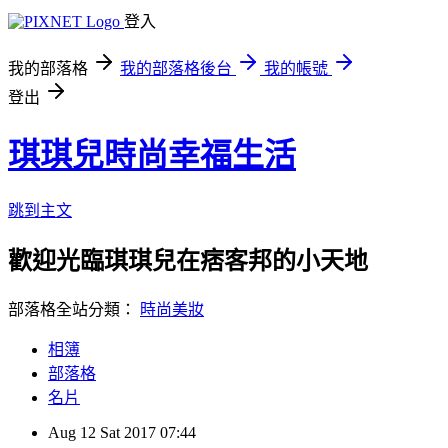
登入
我的部落格
我的部落格後台
我的帳號
登出
琪琪兒時尚幸福生活
跳到主文
歡迎光臨琪琪兒在痞客邦的小天地
部落格全站分類：
時尚美妝
相簿
部落格
名片
Aug
12
Sat
2017
07:44