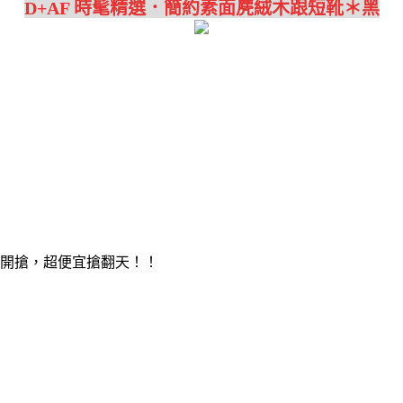
D+AF 時髦精選．簡約素面麂絨木跟短靴＊黑
天開搶，超便宜搶翻天！！