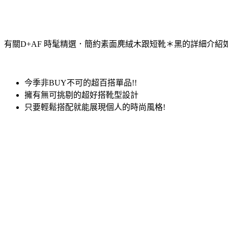
有關D+AF 時髦精選．簡約素面麂絨木跟短靴＊黑的詳細介紹
今季非BUY不可的超百搭單品!!
擁有無可挑剔的超好搭靴型設計
只要輕鬆搭配就能展現個人的時尚風格!